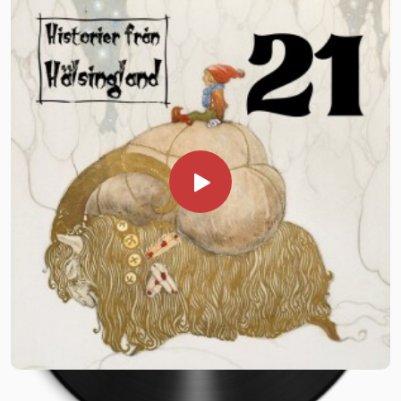
https://www.historierfranhalsingland.se/berattarstunder-
Dagens sägner är hämtade ur Institutet för språk och
pa-aldreboenden/
folkminnens arkiv i Uppsala. För hjälp med pitepaltens
historia har https://piteortenschark.se/paltens-historia/
varit mycket behjälplig.
Vill du stödja podden? SWISH 1235672431
BOKA IN HISTORIER FRÅN HÄLSINGLAND Vill du, din
förening eller företag boka Historier från Hälsingland för en
berättarkväll? Mejla oss på
kontakta@historierfranhalsingland.se eller ring
0739937451 alt 0702344117 Mer information
https://www.historierfranhalsingland.se/anlita-oss/
Följ oss på Facebook och Instagram.
HJÄLP OSS! Historier från Hälsingland planerar att under
januari 2026 besöka äldreboenden i Hälsingland med omnejd
och arrangera berättarstunder. För att dessa evenemang
inte ska kosta något för de äldre söker vi hjälp av er
lyssnare och läsare med sponsring. Stora som små bidrag är