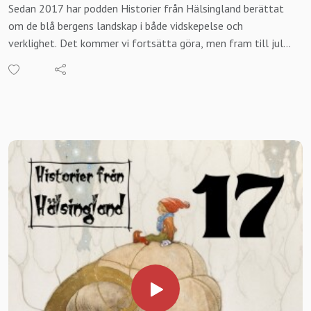
Sedan 2017 har podden Historier från Hälsingland berättat
glädje och väcka minnen.För att ni alla som skänkt en gåva
om de blå bergens landskap i både vidskepelse och
ska veta var vi varit kommer vi att redovisa varenda besök
verklighet. Det kommer vi fortsätta göra, men fram till jul
på vår Facebook samt hemsida.
gör vi ett undantag. Under årens lopp har vi fått lyssnare
Är du företagare eller privatperson och vill veta mer? Ring
över hela Sverige, vilket vi är oerhört stolta och glada över.
oss på 0739937451 (Robert) eller
Er alla vill vi uppmärksamma. I årets julkalender I väntan på
mejla kontakta@historierfranhalsingland.se
julbocken gör vi en resa över Sverige och besöker samtliga
Hur bidrar man?SWISH 1235672431 Märk meddelandet med
landskap för att ta del av dess sägenflora.
”gåva äldre”. Vill du vara anonym skriv gärna det.BANK-GIRO
Den artonde luckan i vår kalender innehåller Härjedalen.
5111–9261
Dagens sägner är hämtade ur böckerna Svenska folksägner
För mer information om projektet besök
av Herman Hofberg, 90 sagor från Hälsingland av Viktor
https://www.historierfranhalsingland.se/berattarstunder-
Johnsson och Svenska sägner av Ebbe Schön,
pa-aldreboenden/
lofsdalenfakta.se samt Institutet för språk och
folkminnens arkiv i Uppsala.
Vill du stödja podden? SWISH 1235672431
BOKA IN HISTORIER FRÅN HÄLSINGLAND Vill du, din
förening eller företag boka Historier från Hälsingland för en
berättarkväll? Mejla oss på