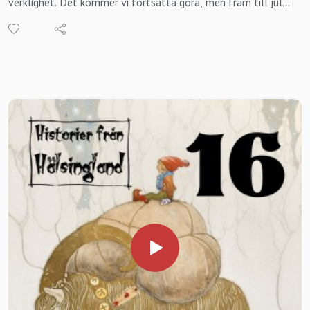
verklighet. Det kommer vi fortsätta göra, men fram till jul
Är du företagare eller privatperson och vill veta mer? Ring
gör vi ett undantag. Under årens lopp har vi fått lyssnare
oss på 0739937451 (Robert) eller
över hela Sverige, vilket vi är oerhört stolta och glada över.
mejla kontakta@historierfranhalsingland.se
Er alla vill vi uppmärksamma. I årets julkalender I väntan på
Hur bidrar man?SWISH 1235672431 Märk meddelandet med
julbocken gör vi en resa över Sverige och besöker samtliga
”gåva äldre”. Vill du vara anonym skriv gärna det.BANK-GIRO
landskap för att ta del av dess sägenflora.
5111–9261
Den sjuttonde luckan i vår kalender innehåller Öland.
För mer information om projektet besök
Dagens sägner är hämtade ur böckerna Svenska folksägner
https://www.historierfranhalsingland.se/berattarstunder-
av Herman Hofberg, Svenska folksägner av Bengt af
pa-aldreboenden/
Klintberg och Folklivssägner från Öland av fröken J Wilner
samt Institutet för språk och folkminnens arkiv i Uppsala.
Vill du stödja podden? SWISH 1235672431
BOKA IN HISTORIER FRÅN HÄLSINGLAND Vill du, din
förening eller företag boka Historier från Hälsingland för en
berättarkväll? Mejla oss på
kontakta@historierfranhalsingland.se eller ring
0739937451 alt 0702344117 Mer information
https://www.historierfranhalsingland.se/anlita-oss/