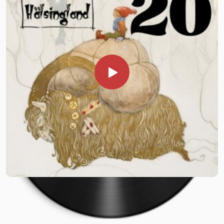
folkminnens arkiv i Uppsala. För hjälp med pitepaltens
historia har https://piteortenschark.se/paltens-historia/
varit mycket behjälplig.
Vill du stödja podden? SWISH 1235672431
BOKA IN HISTORIER FRÅN HÄLSINGLAND Vill du, din
förening eller företag boka Historier från Hälsingland för en
berättarkväll? Mejla oss på
kontakta@historierfranhalsingland.se eller ring
0739937451 alt 0702344117 Mer information
https://www.historierfranhalsingland.se/anlita-oss/
Följ oss på Facebook och Instagram.
HJÄLP OSS! Historier från Hälsingland planerar att under
januari 2026 besöka äldreboenden i Hälsingland med omnejd
och arrangera berättarstunder. För att dessa evenemang
inte ska kosta något för de äldre söker vi hjälp av er
lyssnare och läsare med sponsring. Stora som små bidrag är
mycket välkommet. Eftersom dessa evenemang inte går av
stapeln förrän i januari har vi beslutat oss för att hålla