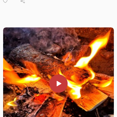
Historier från Hälsingland fördelade på närapå tio år har
många historier, livsöden och teman avhandlats genom åren.
Vissa avsnitt mer älskade än andra. Under åren har också
många nya lyssnare tillkommit och som inte alltid hunnit
med att ta del av de första historierna. Därför kommer vi då
och då släppa några av de mest efterfrågade avsnitten igen
så att fler kan ta del av dem. Först ut är avsnittet om byn
Los kändaste dam Tyra Persén.
En gång i tiden var Tyra Persén från Los Hälsinglands rikaste
kvinna. Rikedomarna bestod att tusentals hektar skog som
hon ärvt av sin far. Tyra brann för alla djur och skrev både
insändare och medverkade i intervjuer rörande djurens väl. En
dag skulle ett par från Norge läsa om Tyra i dagstidningen,
vilket skulle göra den gamla damen på sin ålderns höst
utfattig och skuldsatt... Avsnittet släpptes för första
gången i januari 2018.
Kommande berättarkvällar
6 juli kl. 10-15 Historier från Hälsingland arrangerar varje