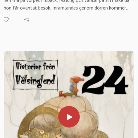
Dalarna
hon får oväntat besök. Inramlandes genom dörren kommer
en fördrucken herre som vill idka umgänge med henne. Det
vill däremot inte Kerstin, hon stretar emot, men får snart
ge efter för den målmedvetna mannen. Det ingen av de
båda vet är att mannens handling kommer att förändra
bådas liv för alltid och för den ena sluta med ond, bråd död.
En ny säsong av Historier från Dalarna är igång och du hittar
senaste avsnittet "Horsbrott i Malung" i din podcastapp, via
Spotify m.fl.
Länkar: Podbean Spotify Apple podcast
I slutet av nästa vecka släpps ett nytt avsnitt av Historier
från Hälsingland. Temat för avsnittet är ett av de mest
önskade av er lyssnare och vad det är får ni höra då.
Vill du att vi kommer till dig, din förening eller företag för
en berättarkväll? Just nu söker Historier från Hälsingland
spelplatser över hela landskapet med omnejd. Lokala
historier eller temakväll, vi skräddarsyr för er. För mer