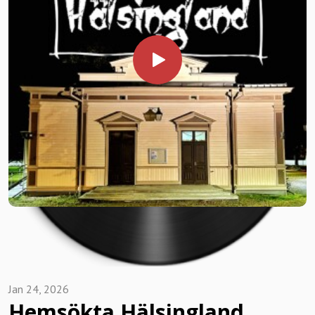
Avsnitten hittar du i din podcastapp, via Spotify m.fl.
Svärdsjö och Dalarna.Veras Bageri och Catering bjuder in till
www.historierfranhalsingland.se www.historierfrangastriklan
stor fikabuffé och dukar upp med flera sorters kakor,
d.se
smörgåstårta samt andra godsaker. Pris: 300 kr per person
Inom kort släpps nya avsnitt av Historier från Hälsingland
för entré + fikabuffé (kakor, smörgåstårtor, bullar m.m.)
och . För senaste nytt följ oss på sociala medier så som
Boka din plats via SWISH 1235672431 I meddelandet glöm
Facebook och Instagram.
ej att skriva förnamn på den/de som kommer + datum.
Exempel: "Pelle Anna 18 april". För mer information
www.historierfranhalsingland.se
Vill du, din förening eller företag boka oss för en
berättarkväll?
Mejla oss på kontakta@historierfranhalsingland.se eller ring
0739937451 alt 070-234 41 17 För mer information
besök www.historierfranhalsingland.se
Jan 24, 2026
Hemsökta Hälsingland