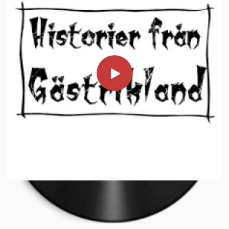
roliga och skrämmande historier från såväl er bygd som
populär symbol och hantverk från Dalarna, känd som en
Hälsinglands alla hörn. Givetvis kan vi också väva in historier
beskyddare av mörkrets makter.
från andra delar av Sverige. Vi rör oss mellan vidskepelse och
Historier från Dalarna hittar du där poddar finns så som i din
verklighet. Det går att bygga en kväll kring ett tema
podcastapp, via Spotify mfl.
alternativt mer allmänt d.v.s. en ”salig blandning” av
Länkar: Spotify Podbean Apple podcast
berättelser. Ni bestämmer. För frågor och prisförslag
Inom kort släpps också ett nytt avsnitt av Historier från
kontakta oss på kontakta@historierfranhalsingland.se eller
Hälsingland. Håll utkik i din podcastapp.
ring Robert 073-993 74 51 Fredrik 070-234 41 17
Kommande berättarkvällar11 april kl. 19:00 Hemsökta
Hälsingland – berättarkväll med spökhistorier i Hudiksvalls
teater, Hälsingland. Hör berättelser om spöken och
hemsökta platser hämtade från hela Sverige, inte minst
Hälsingland. Platsen vi är på under kvällen – Hudiksvalls
teater – är noga vald då många skådespelare, åskådare och
vaktmästare genom åren varit med om oförklarliga
händelser i teaterns lokaler.Pris: 200 kr per person. Har du
inte SWISH funkar också Bankgiro 5111-9261 (glöm ej
namn+datum).Föreställningen är cirka 1 tim 20 min. Insläpp