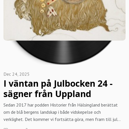
information besök historierfrandalarna.se eller ring
0739937451 alt 0702344117 Du kan också mejla oss på
kontakta@historierfranhalsingland.se
Dec 24, 2025
I väntan på Julbocken 24 -
sägner från Uppland
Sedan 2017 har podden Historier från Hälsingland berättat
om de blå bergens landskap i både vidskepelse och
verklighet. Det kommer vi fortsätta göra, men fram till jul
gör vi ett undantag. Under årens lopp har vi fått lyssnare