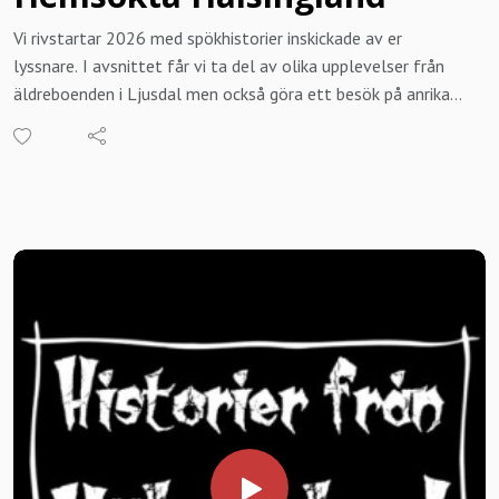
Vi rivstartar 2026 med spökhistorier inskickade av er
lyssnare. I avsnittet får vi ta del av olika upplevelser från
äldreboenden i Ljusdal men också göra ett besök på anrika
Hudiksvalls Teater där både besökare och scenarbetare
vittnar om att oförklarliga saker händer i lokalerna. Till det
beger vi oss till Harsens fäbodar i Järvsö och får veta vad
som händer om man inte utför den dagliga morgonritualen
samt att vi åter gör ett besök i en stuga längs
vandringsleden Kolarstigen (se avsnittet Ljudet i natten),
belägen strax norr om Norra Dellen. Dessutom avslöjar vi
vad som hände Historier från Hälsingland under ett besök på
Karlsgården i mars 2018.
Vill du att vi kommer till dig, din förening eller företag för
en berättarkväll? Just nu söker Historier från Hälsingland
spelplatser över hela landskapet med omnejd. Lokala
historier eller temakväll, vi skräddarsyr för er. För mer
information besök historierfrandalarna.se eller ring