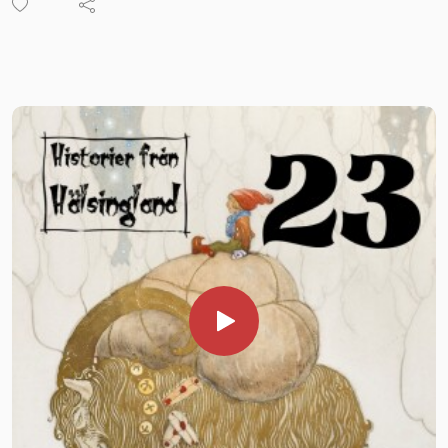
över hela Sverige, vilket vi är oerhört stolta och glada över.
Er alla vill vi uppmärksamma. I årets julkalender I väntan på
julbocken gör vi en resa över Sverige och besöker samtliga
landskap för att ta del av dess sägenflora.
Den tjugofjärde luckan i vår kalender innehåller Uppland.
Dagens sägner är hämtade ur Institutet för språk och
folkminnens arkiv i Uppsala. För hjälp med pitepaltens
historia har https://piteortenschark.se/paltens-historia/
varit mycket behjälplig.
Vill du stödja podden? SWISH 1235672431
BOKA IN HISTORIER FRÅN HÄLSINGLAND Vill du, din
förening eller företag boka Historier från Hälsingland för en
berättarkväll? Mejla oss på
kontakta@historierfranhalsingland.se eller ring
0739937451 alt 0702344117 Mer information
https://www.historierfranhalsingland.se/anlita-oss/
Följ oss på Facebook och Instagram.
HJÄLP OSS! Historier från Hälsingland planerar att under