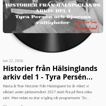
Jun 22, 2026
Historier från Hälsinglands
arkiv del 1 - Tyra Persén
och Djurens rättigheter
Nästa år firar Historier från Hälsingland tio år vilket vi
(från 2018)
såklart under jubileumsåret 2027 skall fira på flera olika
sätt. Men redan nu drar vi igång vår programserie ”En
tillbakablick i arkivet”. Med över 200 avsnitt av podden