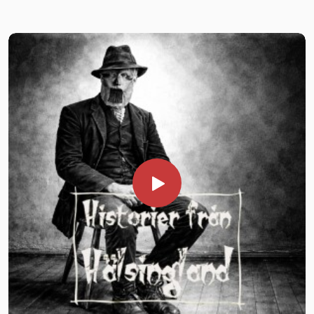
17 juni kl. 18 gör Robert och Fredrik från succépodden
Kilafors.Onsdagen den 8 juli är det dags för sägenvandring
Historier från Hälsingland en unik kväll framför brasan i
upp på Hårgaberget tillsammans med Historier från
Kojbyn, Lassekrog. Temat är "Skogens väsen". Under aftonen
Hälsingland. Strax innan kl. 18 träffas vi nedanför berget för
bjuds åhörarna på historier hämtade från de djupa skogarna i
att i grupp vandrar i maklig takt cirka 1,5 km upp på berget.
Hälsingland och Härjedalen med omnejd, varav flertalet
Under promenaden gör vi flera stopp för att få lyssna till
aldrig berättats av någon inför en större publik.Arbetet i
lokala sägner, inte minst de kring Hårgaberget, blandat med
skogen var under 1800-talet både slitsamt och bitvis
kusliga berättelser från Hälsinglands alla hörn. Väl uppe på
farligt, det gällde att hålla sig väl med skogens makter. För
berget samlas vi i ring vid ”dansplatsen” och fortsätter
många skogsarbetare, kolare och flottare var skrock och
berättandet. Pris: 150 kr per person. Förköp gärna via SWISH
vidskepelse en del av vardagen.Under berättarkvällen får du
1235672431 Skriv i meddelanderuntan förnamn på den/de
höra om möten med väsen både i dåtid och nutid samt ta
som kommer samt datum. Exempel: ”8 juli Pelle Anna”.
del av äldre tider sägner. Vi besöker också några hemsökta
platser samt får möta några av de mindre kända
9 juli kl. 18 ”Djävulskontrakt, rånda och småfolk” –
brottslingarna som en gång i tiden härjade i gränstrakterna
sägenafton vid Styggforsen i Boda, Rättvik. Pris: 150 kr per
mellan Hälsingland och Härjedalen.
person. Torsdagen den 9 juli gästar Robert och Fredrik från
Innan berättarkvällen startar bjuds besökaren på en kopp
succépoddarna Historier från Dalarna och Historier från
rykande färskt kaffe kokt över öppen eld samt kaka till
Hälsingland en av Dalarnas mest mytomspunna platser –
(festis för de som inte dricker kaffe finns). Naturligtvis får ni
Styggforsen. Under aftonen tar vi oss ann sägner från