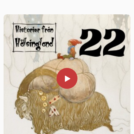
julbocken gör vi en resa över Sverige och besöker samtliga
5111–9261
landskap för att ta del av dess sägenflora.
För mer information om projektet besök
Den tjugotredje luckan i vår kalender innehåller Jämtland.
https://www.historierfranhalsingland.se/berattarstunder-
Dagens sägner är hämtade ur Institutet för språk och
pa-aldreboenden/
folkminnens arkiv i Uppsala. För hjälp med pitepaltens
historia har https://piteortenschark.se/paltens-historia/
varit mycket behjälplig.
Vill du stödja podden? SWISH 1235672431
BOKA IN HISTORIER FRÅN HÄLSINGLAND Vill du, din
förening eller företag boka Historier från Hälsingland för en
berättarkväll? Mejla oss på
kontakta@historierfranhalsingland.se eller ring
0739937451 alt 0702344117 Mer information
https://www.historierfranhalsingland.se/anlita-oss/
Följ oss på Facebook och Instagram.
HJÄLP OSS! Historier från Hälsingland planerar att under
januari 2026 besöka äldreboenden i Hälsingland med omnejd
och arrangera berättarstunder. För att dessa evenemang