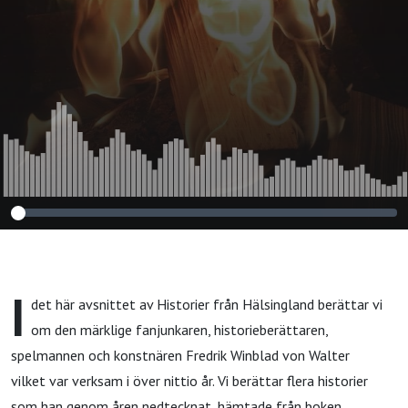
I
det här avsnittet av Historier från Hälsingland berättar vi
om den märklige fanjunkaren, historieberättaren,
spelmannen och konstnären Fredrik Winblad von Walter
vilket var verksam i över nittio år. Vi berättar flera historier
som han genom åren nedtecknat, hämtade från boken