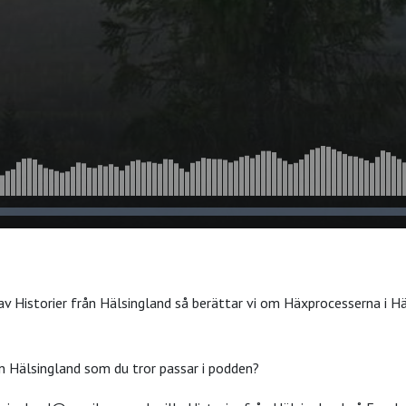
av Historier från Hälsingland så berättar vi om Häxprocesserna i H
ån Hälsingland som du tror passar i podden?