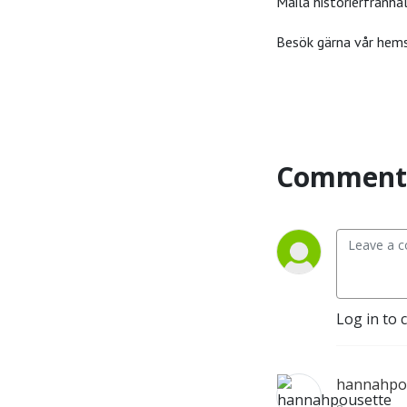
Maila historierfranha
Besök gärna vår hems
Comment 
Log in to 
hannahpo