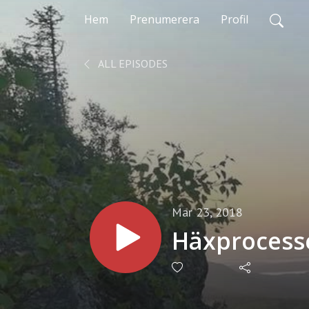
Hem
Prenumerera
Profil
ALL EPISODES
Mar 23, 2018
Häxprocesse