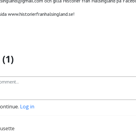
lsingland@gmail.com och gilla Historier från Hälsingland på Faceb
ida www.historierfranhalsingland.se!
(1)
continue.
Log in
usette