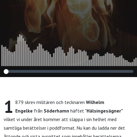
1
879 skrev militären och tecknaren
Wilhelm
Engelke
från
Söderhamn
häftet "
Hälsingesägner"
vilket vi under året kommer att släppa i sin helhet med
samtliga berättelser i poddformat. Nu kan du ladda ner det
åttonde och sista avsnittet som innehåller berättelserna