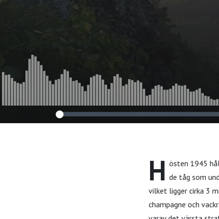
H
östen 1945 hål
de tåg som unde
vilket ligger cirka 3
champagne och vackra
varav det värsta stra