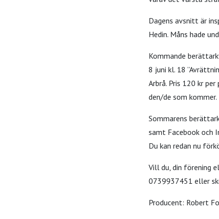
Dagens avsnitt är ins
Hedin. Måns hade unde
Kommande berättark
8 juni kl. 18 ”Avrättn
Arbrå. Pris 120 kr p
den/de som kommer.
Sommarens berättarkvä
samt Facebook och Ins
Du kan redan nu förkö
Vill du, din förening 
0739937451 eller skr
Producent: Robert Fo