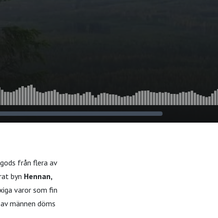
gods från flera av
erat byn
Hennan,
yxiga varor som fin
ra av männen döms