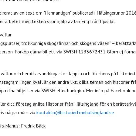
pirerat av en text om "Hennanligan" publicerad i Hälsingerunor 201
r arbetet med texten stor hjälp av Jan Eng från Ljusdal.
vällar
ingsplatser, trollkunniga skogsfinnar och skogens väsen” – berättark
er person. Förköp gärna biljett via SWISH 1235672431 Glöm ej för
llar och berättarvandringar är släppta och återfinns på historierf
tagram. Ingen kväll är den andra likt, olika teman och historier från
pa dina biljetter via SWISH eller bankgiro. Mer info på Facebook o
eller ditt företag anlita Historier från Hälsingland för en berättarkv
iv några rader via
kontakta@historierfranhalsingland.se
rs Manus: Fredrik Bäck