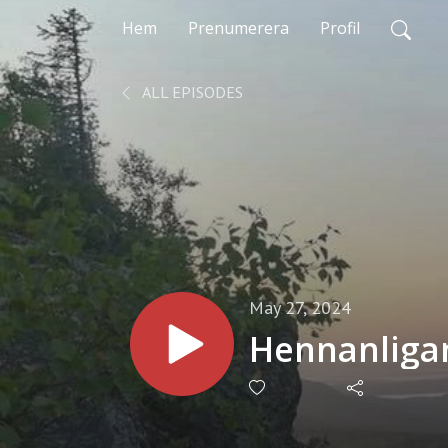
Hem
Prenumerera
Profil
ALL EPISODES
May 27, 2024
Hennanliga