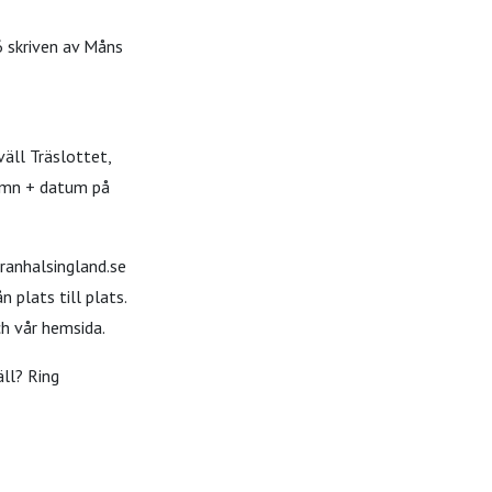
6 skriven av Måns
väll Träslottet,
namn + datum på
ranhalsingland.se
 plats till plats.
ch vår hemsida.
äll? Ring