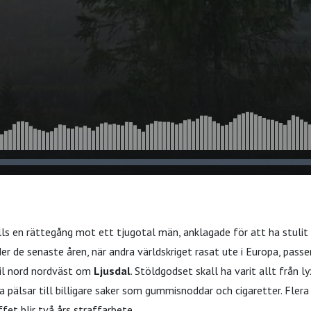
ls en rättegång mot ett tjugotal män, anklagade för att ha stulit 
r de senaste åren, när andra världskriget rasat ute i Europa, pass
 mil nord nordväst om
Ljusdal
. Stöldgodset skall ha varit allt från l
 pälsar till billigare saker som gummisnoddar och cigaretter. Fle
ffet blir två års straffarbete.