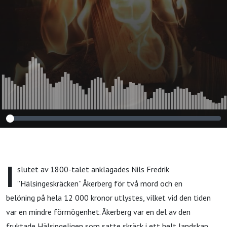
I
slutet av 1800-talet anklagades Nils Fredrik
”Hälsingeskräcken” Åkerberg för två mord och en
belöning på hela 12 000 kronor utlystes, vilket vid den tiden
var en mindre förmögenhet. Åkerberg var en del av den
fruktade Hälsingeligen som satte skräck i ett helt landskap.