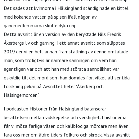
Det sades att kvinnorna i Hälsingland ständig hade en kittel
med kokande vatten på spisen ifall någon av
gängmedlemmarna skulle dyka upp.
Detta avsnitt är en version av den beryktade Nils Fredrik
Åkerbergs liv och gärning. I ett annat avsnitt som släpptes
2019 ger vi en helt annan framställning av denne omtalade
man, som troligtvis är närmare sanningen om vem han
egentligen var och att han med största sannolikhet var
oskyldig till det mord som han dömdes för, vilket all sentida
forskning pekar på. Avsnittet heter "Åkerberg och
Hälsingemorden".
I podcasten Historier från Hälsingland balanserar
berättelsen mellan vidskepelse och verklighet. I historierna
får vi möta farliga väsen och kallblodiga mördare men även
lära oss mer om äldre tiders folktro och skrock. Vissa avsnitt