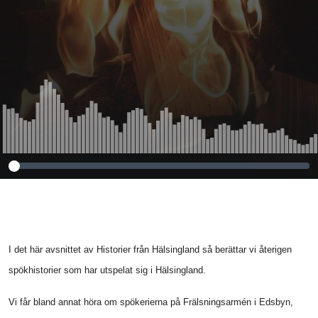
I det här avsnittet av Historier från Hälsingland så berättar vi återigen
spökhistorier som har utspelat sig i Hälsingland.
Vi får bland annat höra om spökerierna på Frälsningsarmén i Edsbyn,