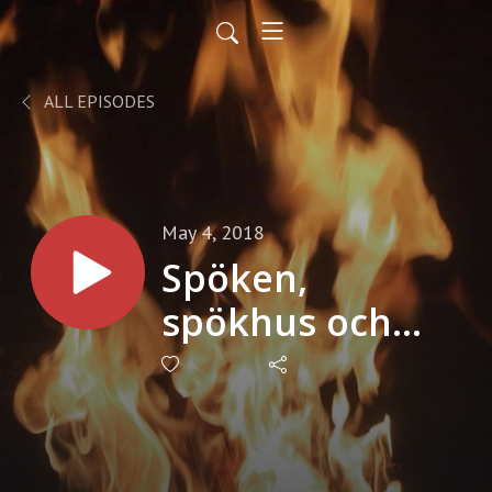
ALL EPISODES
May 4, 2018
Spöken,
spökhus och
hemsökta
platser 2